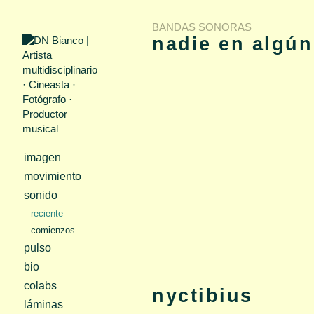
BANDAS SONORAS
nadie en algún
1. Constant Line / 2. Borde
Nobody Somewh
Unallowed, 
Todas las canciones co
producidas por by DN
imagen
Copyright 2023, Xon
Disponible en las principales 
movimiento
Apple
|
YouTube Music ⤤
|
sonido
reciente
comienzos
pulso
bio
colabs
nyctibius
láminas