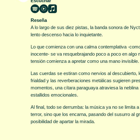
Escuchar
tural / 3.
. La Huida
Reseña
ae / 8. En
A lo largo de sus diez pistas, la banda sonora de Nyc
. In Mente
lento descenso hacia lo inquietante.
ompuestas,
 DN Bianco.
Lo que comienza con una calma contemplativa -como l
net Music.
inocente- se va resquebrajando poco a poco en algo 
plataformas
tensión comienza a apretar como una mano invisible.
Spotify ⤤
|
Music ⤤
Las cuerdas se estiran como nervios al descubierto, lo
frialdad y las reverberaciones metálicas sugieren pre
momentos, una cítara paraguaya atraviesa la neblina
estallidos emocionales.
Al final, todo se derrumba: la música ya no se limita a
terror, sino que los encarna, pasando del susurro al gr
posibilidad de apartar la mirada.