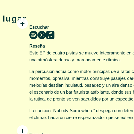
 lugar
Escuchar
rport / 3.
ere / 4.
Reseña
Uninvited
Este EP de cuatro pistas se mueve íntegramente en el 
mpuestas y
una atmósfera densa y marcadamente rítmica.
 Bianco. ©
net Music.
La percusión actúa como motor principal: de a ratos cí
plataformas
momentos, opresiva, mientras construye pasajes car
Spotify ⤤
|
Music ⤤
melodías destilan inquietud, pesadez y un aire denso 
el escenario de un bar futurista asfixiante, donde su
la rutina, de pronto se ven sacudidos por un espectác
La canción “Nobody Somewhere” despega con determi
el clímax hacia un cierre esperanzador que se extiende