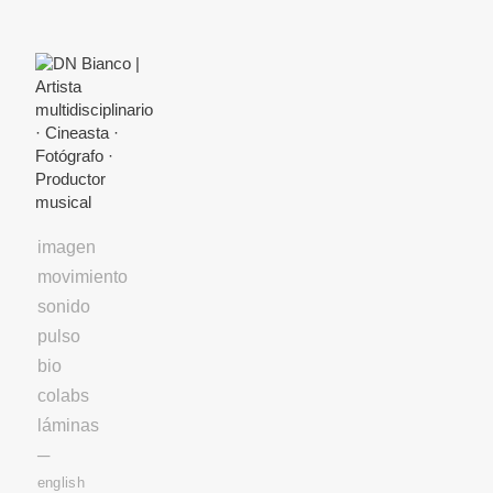
Skip
to
Content
imagen
movimiento
sonido
pulso
bio
colabs
láminas
─
english