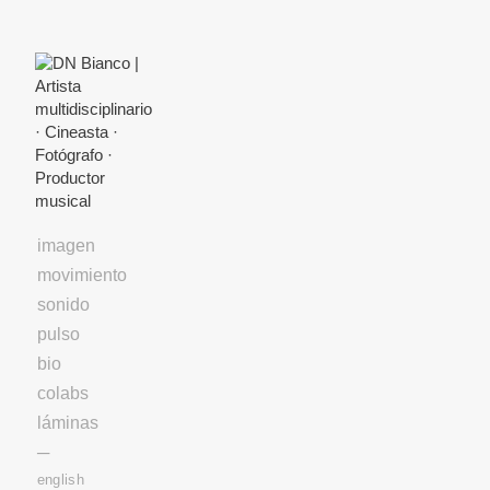
Skip
to
Content
imagen
movimiento
sonido
pulso
bio
colabs
láminas
─
english