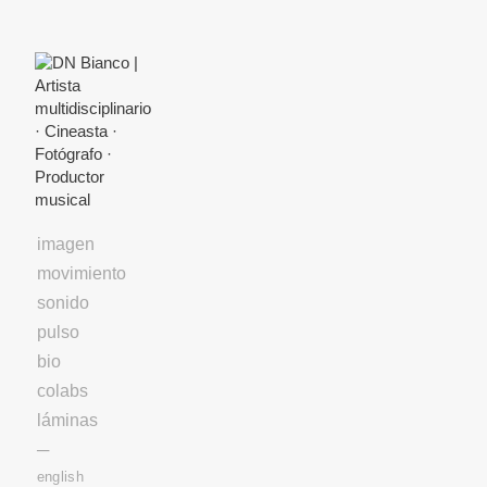
Skip
to
Content
imagen
movimiento
sonido
pulso
bio
colabs
láminas
─
english