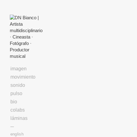
Skip
to
Content
imagen
movimiento
sonido
pulso
bio
colabs
láminas
─
english